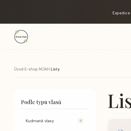
Expedice 
Úvod
›
E-shop
›
NOAH
›
Listy
Li
Podle typu vlasů
Kudrnaté vlasy
11