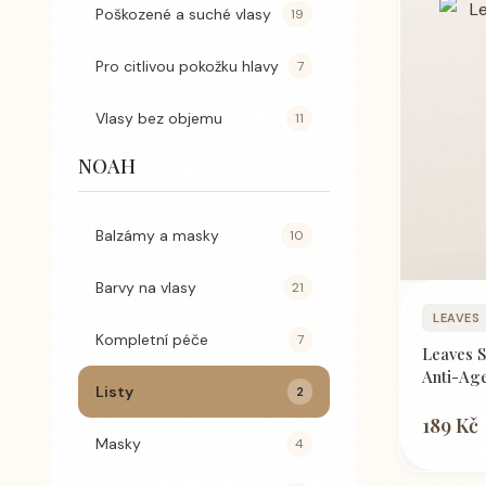
Poškozené a suché vlasy
19
Pro citlivou pokožku hlavy
7
Vlasy bez objemu
11
NOAH
Balzámy a masky
10
Barvy na vlasy
21
LEAVES
Kompletní péče
7
Leaves 
Anti-Ag
Listy
2
189 Kč
Masky
4