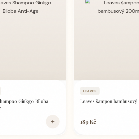
Podrobné informace
Podrobné informa
LEAVES
Shampoo Ginkgo Biloba
Leaves šampon bambusový
e
189 Kč